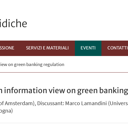
idiche
SSIONE
SERVIZI E MATERIALI
EVENTI
CONTATT
view on green banking regulation
Ù
An information view on green banking
 of Amsterdam), Discussant: Marco Lamandini (Universi
logna)