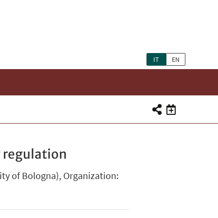
IT
EN
I
 regulation
ty of Bologna), Organization: