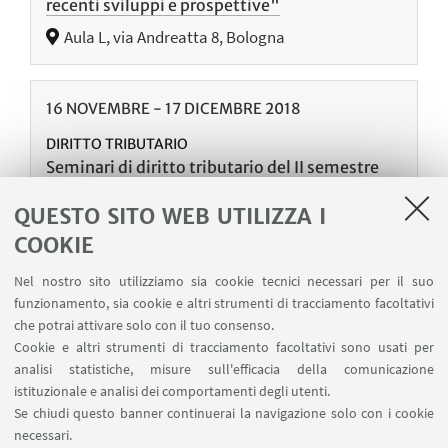
recenti sviluppi e prospettive"
Aula L, via Andreatta 8, Bologna
16
NOVEMBRE
-
17
DICEMBRE
2018
DIRITTO TRIBUTARIO
Seminari di diritto tributario del II semestre
2018
QUESTO SITO WEB UTILIZZA I
Bologna
COOKIE
Nel nostro sito utilizziamo sia cookie tecnici necessari per il suo
14
DICEMBRE
2018
funzionamento, sia cookie e altri strumenti di tracciamento facoltativi
che potrai attivare solo con il tuo consenso.
TEMPO, MEMORIA E DIRITTO PENALE
Cookie e altri strumenti di tracciamento facoltativi sono usati per
Seminario "La tutela della memoria storica"
analisi statistiche, misure sull'efficacia della comunicazione
Aula 2, via Andreatta 4, Bologna
istituzionale e analisi dei comportamenti degli utenti.
Se chiudi questo banner continuerai la navigazione solo con i cookie
Nell'ambito del ciclo di seminari "Tempo, memoria
necessari.
e diritto penale"