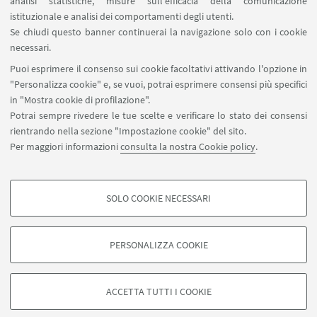
analisi statistiche, misure sull'efficacia della comunicazione
istituzionale e analisi dei comportamenti degli utenti.
Se chiudi questo banner continuerai la navigazione solo con i cookie
IN EVIDENZA
necessari.
Puoi esprimere il consenso sui cookie facoltativi attivando l'opzione in
Locandina dell'evento
[ .pdf 406Kb ]
"Personalizza cookie" e, se vuoi, potrai esprimere consensi più specifici
in "Mostra cookie di profilazione".
Potrai sempre rivedere le tue scelte e verificare lo stato dei consensi
rientrando nella sezione "Impostazione cookie" del sito.
Per maggiori informazioni
consulta la nostra Cookie policy
.
Contatti
SOLO COOKIE NECESSARI
Regolamento corsi di dottorato
COOKIE DI PROFILAZIONE - FACOLTATIVI
Si tratta di cookie utilizzati per analizzare le caratteristiche della navigazione
PERSONALIZZA COOKIE
degli utenti, creare profili in base al loro comportamento sul sito, per analisi
di marketing.
©Copyright 2026 - ALMA MATER STUDIORUM - Università di
Mostra cookie di profilazione
Bologna - Via Zamboni, 33 - 40126 Bologna - PI: 01131710376 -
ACCETTA TUTTI I COOKIE
CF: 80007010376 -
Privacy
-
Note legali
-
Impostazioni Cookie
Google/Youtube Video