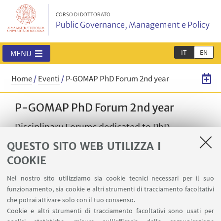
CORSO DI DOTTORATO
Public Governance, Management e Policy
IT
EN
MENU
Home
/
Eventi
/
P-GOMAP PhD Forum 2nd year
P-GOMAP PhD Forum 2nd year
Disciplinary Forums dedicated to PhD
Students in second year.
QUESTO SITO WEB UTILIZZA I
COOKIE
08
GIUGNO
-
01
LUGLIO
2026
DATA:
Nel nostro sito utilizziamo sia cookie tecnici necessari per il suo
dalle 9:00 alle 12:00
funzionamento, sia cookie e altri strumenti di tracciamento facoltativi
Evento in presenza e online
LUOGO:
che potrai attivare solo con il tuo consenso.
Cookie e altri strumenti di tracciamento facoltativi sono usati per
PhD P-GOMAP
TIPO: