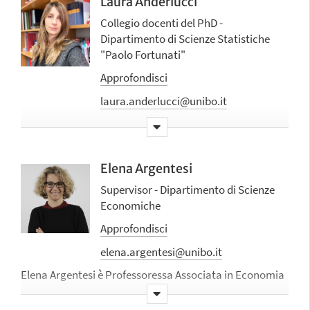
Laura Anderlucci
Collegio docenti del PhD -
Dipartimento di Scienze Statistiche
"Paolo Fortunati"
Approfondisci
laura.anderlucci@unibo.it
Laura Anderlucci
è Professoressa Associata in
Statistica (SECS-S/01) dal 2021. Ha conseguito il
dottorato di ricerca in Statistica nel 2012, Università di
Elena Argentesi
Bologna.
Supervisor - Dipartimento di Scienze
I principali temi di ricerca riguardano l'analisi dei dati
Economiche
multivariati, la riduzione dimensionale, i modelli a
Approfondisci
variabili latenti, i modelli mistura per dati a struttura
complessa, i metodi di classificazione per i big-data, il
elena.argentesi@unibo.it
deep learning. I progressi metodologici hanno trovato
Elena Argentesi è Professoressa Associata in Economia
applicazione in diversi ambiti scientifici, dalla medicina
Applicata al Dipartimento di Scienze Economiche
all’ingegneria, dalla genetica all’analisi di dati testuali.
dell'Università di Bologna. Ha ottenuto un dottorato di