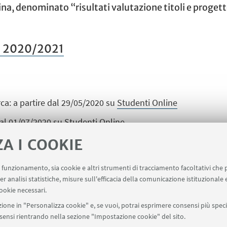
ina, denominato “risultati valutazione titoli e progett
. 2020/2021
erca: a partire dal 29/05/2020 su
Studenti Online
 dal 01/07/2020 su
Studenti Online
ZA I COOKIE
uo funzionamento, sia cookie e altri strumenti di tracciamento facoltativi che 
er analisi statistiche, misure sull'efficacia della comunicazione istituzionale
ookie necessari.
ione in "Personalizza cookie" e, se vuoi, potrai esprimere consensi più specif
onsensi rientrando nella sezione "Impostazione cookie" del sito.