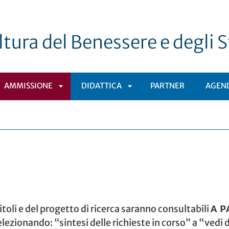
tura del Benessere e degli St
AMMISSIONE
DIDATTICA
PARTNER
AGEN
APRI
APRI
TOMENÙ
SOTTOMENÙ
SOTTOMENÙ
titoli e del progetto di ricerca saranno consultabili
A P
lezionando: “sintesi delle richieste in corso” a “vedi d