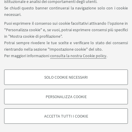
University of Reading
istituzionale e analisi dei comportamenti degli utenti.
Se chiudi questo banner continuerai la navigazione solo con i cookie
necessari.
Puoi esprimere il consenso sui cookie facoltativi attivando l'opzione in
"Personalizza cookie" e, se vuoi, potrai esprimere consensi più specifici
in "Mostra cookie di profilazione".
Potrai sempre rivedere le tue scelte e verificare lo stato dei consensi
rientrando nella sezione "Impostazione cookie" del sito.
Per maggiori informazioni
consulta la nostra Cookie policy
.
SOLO COOKIE NECESSARI
COOKIE DI PROFILAZIONE - FACOLTATIVI
Si tratta di cookie utilizzati per analizzare le caratteristiche della navigazione
PERSONALIZZA COOKIE
degli utenti, creare profili in base al loro comportamento sul sito, per analisi
di marketing.
©Copyright 2026 - ALMA MATER STUDIORUM - Università di
Mostra cookie di profilazione
Bologna - Via Zamboni, 33 - 40126 Bologna - PI: 01131710376 -
ACCETTA TUTTI I COOKIE
CF: 80007010376 -
Privacy
-
Note legali
-
Impostazioni Cookie
Google/Youtube Video