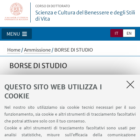
CORSO DI DOTTORATO
Scienza e Cultura del Benessere e degli Stili
di Vita
IT
EN
MENU
Home
/
Ammissione
/
BORSE DI STUDIO
BORSE DI STUDIO
QUESTO SITO WEB UTILIZZA I
L'ammontare della borsa di studio è di circa
€
COOKIE
19.787 lordi per anno
e prevede una retribuzione
mensile. La borsa è
incrementata del 30% durante
Nel nostro sito utilizziamo sia cookie tecnici necessari per il suo
funzionamento, sia cookie e altri strumenti di tracciamento facoltativi
i periodi all'estero
per periodi non inferiori a 1
che potrai attivare solo con il tuo consenso.
mese continuativo e non superiori a 6 mesi. Le
Cookie e altri strumenti di tracciamento facoltativi sono usati per
borse di studio a tempo pieno saranno assegnate
analisi statistiche, misure sull'efficacia della comunicazione