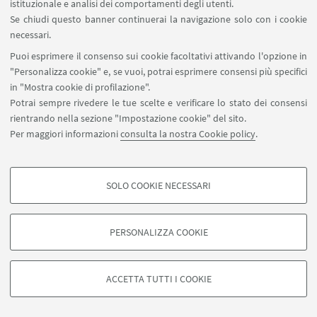
ai migliori candidati su base competitiva.
istituzionale e analisi dei comportamenti degli utenti.
Se chiudi questo banner continuerai la navigazione solo con i cookie
necessari.
Puoi esprimere il consenso sui cookie facoltativi attivando l'opzione in
"Personalizza cookie" e, se vuoi, potrai esprimere consensi più specifici
in "Mostra cookie di profilazione".
Potrai sempre rivedere le tue scelte e verificare lo stato dei consensi
rientrando nella sezione "Impostazione cookie" del sito.
Per maggiori informazioni
consulta la nostra Cookie policy
.
SOLO COOKIE NECESSARI
COOKIE DI PROFILAZIONE - FACOLTATIVI
Si tratta di cookie utilizzati per analizzare le caratteristiche della navigazione
PERSONALIZZA COOKIE
degli utenti, creare profili in base al loro comportamento sul sito, per analisi
di marketing.
©Copyright 2026 - ALMA MATER STUDIORUM - Università di
Mostra cookie di profilazione
Bologna - Via Zamboni, 33 - 40126 Bologna - PI: 01131710376 -
ACCETTA TUTTI I COOKIE
CF: 80007010376 -
Privacy
-
Note legali
-
Impostazioni Cookie
Google/Youtube Video