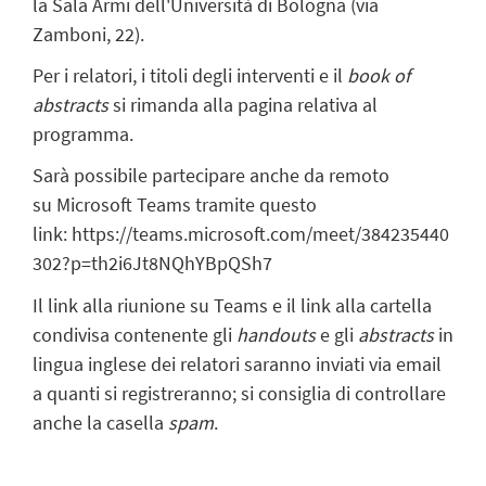
la Sala Armi dell'Università di Bologna (via
Zamboni, 22).
Per i relatori, i titoli degli interventi e il
book of
abstracts
si rimanda alla pagina relativa al
programma
.
Sarà possibile partecipare anche da remoto
su Microsoft Teams tramite
questo
link: https://teams.microsoft.com/meet/384235440
302?p=th2i6Jt8NQhYBpQSh7
Il link alla riunione su Teams e il link alla cartella
condivisa contenente gli
handouts
e gli
abstracts
in
lingua inglese dei relatori saranno inviati via email
a quanti si registreranno; si consiglia di controllare
anche la casella
spam
.