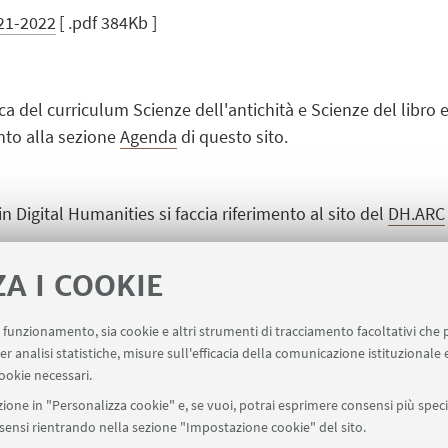
021-2022
[ .pdf 384Kb ]
ca del curriculum Scienze dell'antichità e Scienze del libro e
ento alla sezione
Agenda
di questo sito.
 in Digital Humanities si faccia riferimento al sito del
DH.ARC
ZA I COOKIE
in Linguistica si faccia riferimento al sito del
CLUB
(Programma
uo funzionamento, sia cookie e altri strumenti di tracciamento facoltativi che 
er analisi statistiche, misure sull'efficacia della comunicazione istituzionale
ookie necessari.
ione in "Personalizza cookie" e, se vuoi, potrai esprimere consensi più specif
onsensi rientrando nella sezione "Impostazione cookie" del sito.