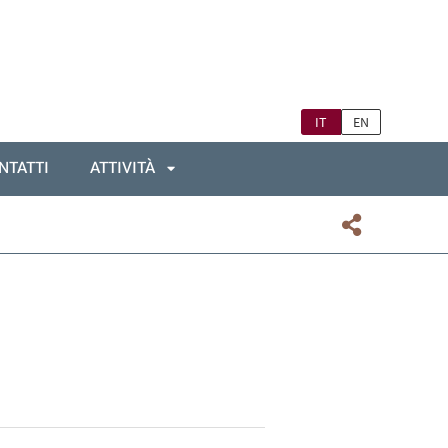
IT
EN
NTATTI
ATTIVITÀ
APRI
SOTTOMENÙ