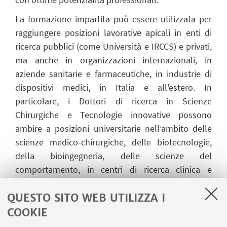
La formazione impartita può essere utilizzata per
raggiungere posizioni lavorative apicali in enti di
ricerca pubblici (come Università e IRCCS) e privati,
ma anche in organizzazioni internazionali, in
aziende sanitarie e farmaceutiche, in industrie di
dispositivi medici, in Italia e all'estero. In
particolare, i Dottori di ricerca in Scienze
Chirurgiche e Tecnologie innovative possono
ambire a posizioni universitarie nell’ambito delle
scienze medico-chirurgiche, delle biotecnologie,
della bioingegneria, delle scienze del
comportamento, in centri di ricerca clinica e
farmacologica, in industrie di materiale medicale.
QUESTO SITO WEB UTILIZZA I
Inoltre, Le capacità e gli insegnamenti appresi dal
Dottori di ricerca rappresentano un valore aggiunto
COOKIE
per la pratica clinica, sia nel pubblico che nel