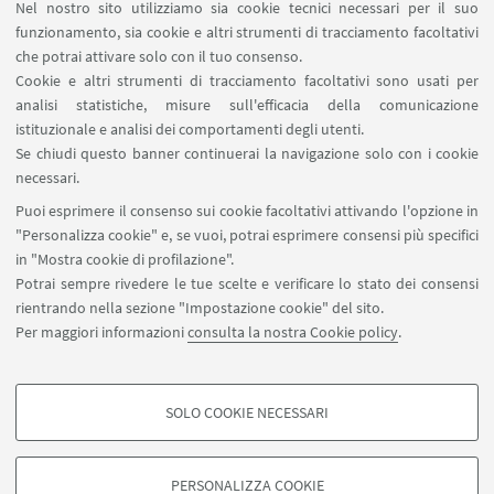
Nel nostro sito utilizziamo sia cookie tecnici necessari per il suo
privato.
funzionamento, sia cookie e altri strumenti di tracciamento facoltativi
che potrai attivare solo con il tuo consenso.
Il rapporto
Cookie e altri strumenti di tracciamento facoltativi sono usati per
AlmaLaurea(https://www2.almalaurea.it) dell'anno
analisi statistiche, misure sull'efficacia della comunicazione
precedente mostra che tra i Dottori di ricerca in
istituzionale e analisi dei comportamenti degli utenti.
Scienze Chirurgiche e Tecnologie Innovative,
Se chiudi questo banner continuerai la navigazione solo con i cookie
necessari.
intervistati un anno dopo rispetto al
Puoi esprimere il consenso sui cookie facoltativi attivando l'opzione in
conseguimento del titolo, il tasso di occupazione è
"Personalizza cookie" e, se vuoi, potrai esprimere consensi più specifici
superiore al 90% e prossimo al 100%. Oltre l'80%
in "Mostra cookie di profilazione".
dei dottorandi ha iniziato a lavorare entro 1 anno
Potrai sempre rivedere le tue scelte e verificare lo stato dei consensi
dal conseguimento del dottorato. La rimanente
rientrando nella sezione "Impostazione cookie" del sito.
percentuale ha proseguito il lavoro iniziato prima
Per maggiori informazioni
consulta la nostra Cookie policy
.
del conseguimento del dottorato.
SOLO COOKIE NECESSARI
COOKIE DI PROFILAZIONE - FACOLTATIVI
Si tratta di cookie utilizzati per analizzare le caratteristiche della navigazione
PERSONALIZZA COOKIE