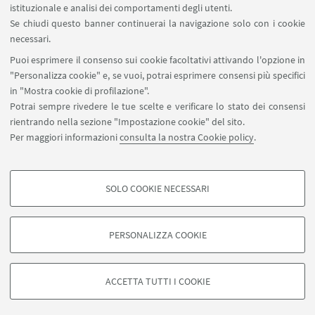
istituzionale e analisi dei comportamenti degli utenti.
Se chiudi questo banner continuerai la navigazione solo con i cookie
necessari.
Puoi esprimere il consenso sui cookie facoltativi attivando l'opzione in
"Personalizza cookie" e, se vuoi, potrai esprimere consensi più specifici
in "Mostra cookie di profilazione".
Potrai sempre rivedere le tue scelte e verificare lo stato dei consensi
rientrando nella sezione "Impostazione cookie" del sito.
Per maggiori informazioni
consulta la nostra Cookie policy
.
SOLO COOKIE NECESSARI
COOKIE DI PROFILAZIONE - FACOLTATIVI
Si tratta di cookie utilizzati per analizzare le caratteristiche della navigazione
PERSONALIZZA COOKIE
degli utenti, creare profili in base al loro comportamento sul sito, per analisi
di marketing.
©Copyright 2026 - ALMA MATER STUDIORUM - Università di
Mostra cookie di profilazione
Bologna - Via Zamboni, 33 - 40126 Bologna - PI: 01131710376 -
ACCETTA TUTTI I COOKIE
CF: 80007010376 -
Privacy
-
Note legali
-
Impostazioni Cookie
Google/Youtube Video