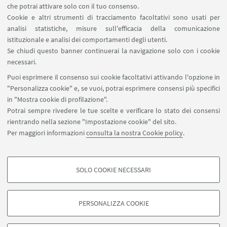
che potrai attivare solo con il tuo consenso.
Cookie e altri strumenti di tracciamento facoltativi sono usati per
analisi statistiche, misure sull'efficacia della comunicazione
istituzionale e analisi dei comportamenti degli utenti.
Leaflet
| ©
OpenStreetMap
Se chiudi questo banner continuerai la navigazione solo con i cookie
necessari.
Puoi esprimere il consenso sui cookie facoltativi attivando l'opzione in
CONTATTI
"Personalizza cookie" e, se vuoi, potrai esprimere consensi più specifici
in "Mostra cookie di profilazione".
Segreteria Didattica del
Potrai sempre rivedere le tue scelte e verificare lo stato dei consensi
dottorato
rientrando nella sezione "Impostazione cookie" del sito.
Per maggiori informazioni
consulta la nostra Cookie policy
.
Scrivi una mail
SOLO COOKIE NECESSARI
COOKIE DI PROFILAZIONE - FACOLTATIVI
Si tratta di cookie utilizzati per analizzare le caratteristiche della navigazione
PERSONALIZZA COOKIE
degli utenti, creare profili in base al loro comportamento sul sito, per analisi
di marketing.
©Copyright 2026 - ALMA MATER STUDIORUM - Università di