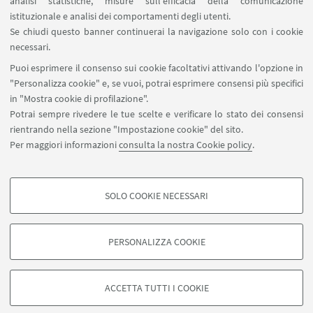
analisi statistiche, misure sull'efficacia della comunicazione
istituzionale e analisi dei comportamenti degli utenti.
Se chiudi questo banner continuerai la navigazione solo con i cookie
necessari.
Puoi esprimere il consenso sui cookie facoltativi attivando l'opzione in
"Personalizza cookie" e, se vuoi, potrai esprimere consensi più specifici
in "Mostra cookie di profilazione".
Potrai sempre rivedere le tue scelte e verificare lo stato dei consensi
rientrando nella sezione "Impostazione cookie" del sito.
IN EVIDENZA
Per maggiori informazioni
consulta la nostra Cookie policy
.
Locandina evento
[ .pdf 174Kb ]
SOLO COOKIE NECESSARI
COOKIE DI PROFILAZIONE - FACOLTATIVI
Si tratta di cookie utilizzati per analizzare le caratteristiche della navigazione
PERSONALIZZA COOKIE
degli utenti, creare profili in base al loro comportamento sul sito, per analisi
di marketing.
©Copyright 2026 - ALMA MATER STUDIORUM - Università di
Mostra cookie di profilazione
Bologna - Via Zamboni, 33 - 40126 Bologna - PI: 01131710376 -
ACCETTA TUTTI I COOKIE
CF: 80007010376 -
Privacy
-
Note legali
-
Impostazioni Cookie
Google/Youtube Video