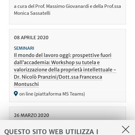
a cura del Prof. Massimo Giovanardi e della Prof.ssa
Monica Sassatelli
08
APRILE
2020
SEMINARI
Il mondo del lavoro oggi: prospettive fuori
dall’accademia: Workshop su tutela e
valorizzazione della proprietà intellettuale -
Dr. Nicolò Pranzini/Dott.ssa Francesca
Montuschi
on line (piattaforma MS Teams)
26
MARZO
2020
SEMINARI
QUESTO SITO WEB UTILIZZA I
ll corpo delle donne e la censura. Da Ida Dalser