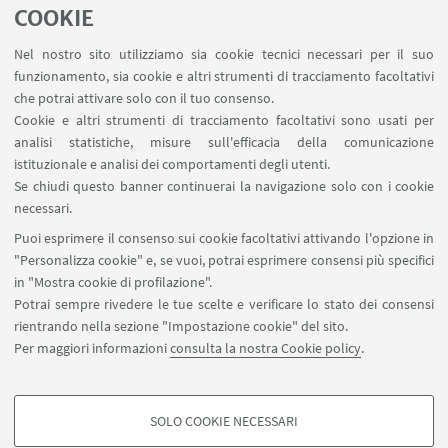
COOKIE
a Cindy Sherman - Prof. ssa Federica
Muzzarelli
Nel nostro sito utilizziamo sia cookie tecnici necessari per il suo
on line (piattaforma MS Teams)
funzionamento, sia cookie e altri strumenti di tracciamento facoltativi
che potrai attivare solo con il tuo consenso.
Cookie e altri strumenti di tracciamento facoltativi sono usati per
analisi statistiche, misure sull'efficacia della comunicazione
19
MARZO
2020
istituzionale e analisi dei comportamenti degli utenti.
SEMINARI
Se chiudi questo banner continuerai la navigazione solo con i cookie
Prospettive di lavoro dentro l’accademia e
necessari.
nell’ecosistema dell’innovazione - Dr. Nicolò
Puoi esprimere il consenso sui cookie facoltativi attivando l'opzione in
Pranzini
"Personalizza cookie" e, se vuoi, potrai esprimere consensi più specifici
on line (piattaforma Teams)
in "Mostra cookie di profilazione".
Potrai sempre rivedere le tue scelte e verificare lo stato dei consensi
rientrando nella sezione "Impostazione cookie" del sito.
Per maggiori informazioni
consulta la nostra Cookie policy
.
1
7
8
9
...
10
«
SOLO COOKIE NECESSARI
Precedenti
COOKIE DI PROFILAZIONE - FACOLTATIVI