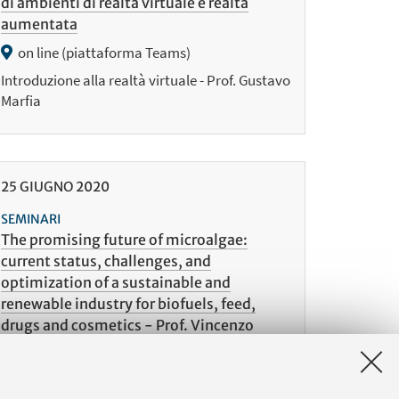
di ambienti di realtà virtuale e realtà
aumentata
on line (piattaforma Teams)
Introduzione alla realtà virtuale - Prof. Gustavo
Marfia
25
GIUGNO
2020
SEMINARI
The promising future of microalgae:
current status, challenges, and
optimization of a sustainable and
renewable industry for biofuels, feed,
drugs and cosmetics - Prof. Vincenzo
Tumiatti
on line (piattaforma MS Teams)