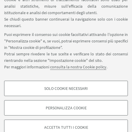
Vicecoordinamento
analisi statistiche, misure sull'efficacia della comunicazione
istituzionale e analisi dei comportamenti degli utenti.
Se chiudi questo banner continuerai la navigazione solo con i cookie
necessari.
Puoi esprimere il consenso sui cookie facoltativi attivando l'opzione in
Ufficio Dottorato e post-laurea
"Personalizza cookie" e, se vuoi, potrai esprimere consensi più specifici
in "Mostra cookie di profilazione".
Potrai sempre rivedere le tue scelte e verificare lo stato dei consensi
rientrando nella sezione "Impostazione cookie" del sito.
Per maggiori informazioni
consulta la nostra Cookie policy
.
Ufficio Corsi e carriere
SOLO COOKIE NECESSARI
COOKIE DI PROFILAZIONE - FACOLTATIVI
Si tratta di cookie utilizzati per analizzare le caratteristiche della navigazione
PERSONALIZZA COOKIE
degli utenti, creare profili in base al loro comportamento sul sito, per analisi
di marketing.
©Copyright 2026 - ALMA MATER STUDIORUM - Università di
Mostra cookie di profilazione
Bologna - Via Zamboni, 33 - 40126 Bologna - PI: 01131710376 -
ACCETTA TUTTI I COOKIE
CF: 80007010376 -
Privacy
-
Note legali
-
Impostazioni Cookie