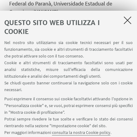
Federal do Paranà, Universidade Estadual de
Campinas (UNICAMP);
QUESTO SITO WEB UTILIZZA I
3.
Agreement di cotutela,
New Bulgarian
COOKIE
University, Université Paris 8, Universidade Estadual
de Campinas;
Nel nostro sito utilizziamo sia cookie tecnici necessari per il suo
funzionamento, sia cookie e altri strumenti di tracciamento facoltativi
4. Cotute incoming attive,
Escuela Internacional
che potrai attivare solo con il tuo consenso.
de Posgrado/ International School for
Cookie e altri strumenti di tracciamento facoltativi sono usati per
Postgraduate Studies Universidad de Granad,
analisi statistiche, misure sull'efficacia della comunicazione
Universidade Federal do Paranà, Université Paris 3
istituzionale e analisi dei comportamenti degli utenti.
Se chiudi questo banner continuerai la navigazione solo con i cookie
Sorbonne Nouvelle, Universidad Estadual de
necessari.
Campinas.
Puoi esprimere il consenso sui cookie facoltativi attivando l'opzione in
5. Opportunità di collaborazione
, anche tramite
"Personalizza cookie" e, se vuoi, potrai esprimere consensi più specifici
in "Mostra cookie di profilazione".
convenzioni di Alto Apprendistato, con Enti
Potrai sempre rivedere le tue scelte e verificare lo stato dei consensi
pubblici e privati, per progetti di ricerca volti allo
rientrando nella sezione "Impostazione cookie" del sito.
sviluppo e all'incremento della terza missione.
Per maggiori informazioni
consulta la nostra Cookie policy
.