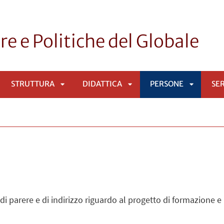
re e Politiche del Globale
STRUTTURA
DIDATTICA
PERSONE
SER
RI
APRI
APRI
APRI
TTOMENÙ
SOTTOMENÙ
SOTTOMENÙ
SOTTOM
i parere e di indirizzo riguardo al progetto di formazione e