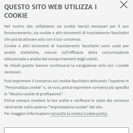
contattare
luccasummerschool@ghirardacci.org
ov
QUESTO SITO WEB UTILIZZA I
vero:
luigi.bartolomei@gmail.com
COOKIE
Nel nostro sito utilizziamo sia cookie tecnici necessari per il suo
funzionamento, sia cookie e altri strumenti di tracciamento facoltativi
CONTATTI
che potrai attivare solo con il tuo consenso.
Cookie e altri strumenti di tracciamento facoltativi sono usati per
analisi statistiche, misure sull'efficacia della comunicazione
LUIGI BARTOLOMEI
istituzionale e analisi dei comportamenti degli utenti.
Scrivi una mail
Se chiudi questo banner continuerai la navigazione solo con i cookie
necessari.
Puoi esprimere il consenso sui cookie facoltativi attivando l'opzione in
"Personalizza cookie" e, se vuoi, potrai esprimere consensi più specifici
in "Mostra cookie di profilazione".
IN EVIDENZA
Potrai sempre rivedere le tue scelte e verificare lo stato dei consensi
rientrando nella sezione "Impostazione cookie" del sito.
Programma
[ .pdf 5293Kb ]
Per maggiori informazioni
consulta la nostra Cookie policy
.
Flyer
[ .pdf 5684Kb ]