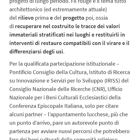
progetti di lungo periodo. Fil rouge è il tema tutto
architettonico (ed estremamente attuale)
del
rilievo
prima
e
del
progetto
poi, ossia
di
recuperare nel costruito le tracce dei valori
immateriali stratificati nei luoghi e restituirli in
interventi di restauro compatibili con il virare e il
differenziarsi degli usi
.
Per la qualificata partecipazione istituzionale –
Pontificio Consiglio della Cultura, Istituto di Ricerca
su Innovazione e Servizi per lo Sviluppo (IRISS) del
Consiglio Nazionale delle Ricerche (CNR), Ufficio
Nazionale per i Beni Culturali Ecclesiastici della
Conferenza Episcopale Italiana, solo per citare
alcuni partner – l’appuntamento lucchese, più che
un punto d’arrivo, pare un autorevole punto di
partenza per avviare nuovi percorsi che potrebbero
fare dei beni culturali delle comunità religiose