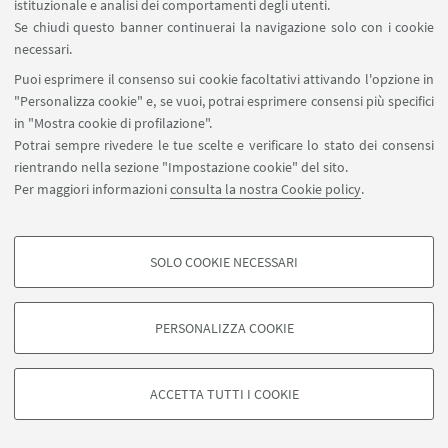
istituzionale e analisi dei comportamenti degli utenti.
e patrimonio culturale. Strategie di gestione del
Se chiudi questo banner continuerai la navigazione solo con i cookie
rischio per fronteggiare eventi meteorologici
necessari.
estremi nelle aree archeologiche.
Puoi esprimere il consenso sui cookie facoltativi attivando l'opzione in
"Personalizza cookie" e, se vuoi, potrai esprimere consensi più specifici
in "Mostra cookie di profilazione".
Potrai sempre rivedere le tue scelte e verificare lo stato dei consensi
rientrando nella sezione "Impostazione cookie" del sito.
Per maggiori informazioni
consulta la nostra Cookie policy
.
SOLO COOKIE NECESSARI
COOKIE DI PROFILAZIONE - FACOLTATIVI
Si tratta di cookie utilizzati per analizzare le caratteristiche della navigazione
PERSONALIZZA COOKIE
degli utenti, creare profili in base al loro comportamento sul sito, per analisi
di marketing.
©Copyright 2026 - ALMA MATER STUDIORUM - Università di
Mostra cookie di profilazione
Bologna - Via Zamboni, 33 - 40126 Bologna - PI: 01131710376 -
ACCETTA TUTTI I COOKIE
CF: 80007010376 -
Privacy
-
Note legali
-
Impostazioni Cookie
Google/Youtube Video