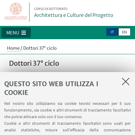
CORSO DI DOTTORATO
Architettura e Culture del Progetto
IT
EN
MENU
Home
/
Dottori 37° ciclo
Dottori 37° ciclo
QUESTO SITO WEB UTILIZZA I
Maria Antonietta De Vivo (2025)
Prevenzione
COOKIE
innovativa programmata. Tecniche di controllo
Nel nostro sito utilizziamo sia cookie tecnici necessari per il suo
ambientale indoor per la conservazione del
funzionamento, sia cookie e altri strumenti di tracciamento facoltativi
patrimonio.
che potrai attivare solo con il tuo consenso.
Cookie e altri strumenti di tracciamento facoltativi sono usati per
Eleonora Melandri (2025)
Cambiamento climatico
analisi statistiche, misure sull'efficacia della comunicazione