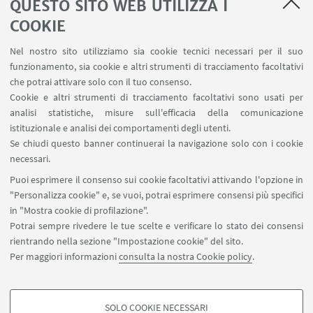
QUESTO SITO WEB UTILIZZA I
Mazzoli, Cecilia
(2015)
Sistemi tecnologici innovativi
COOKIE
di involucro per il recupero del patrimonio edilizio
recente. L'edilizia scolastica nel Comune di
Nel nostro sito utilizziamo sia cookie tecnici necessari per il suo
Bologna
funzionamento, sia cookie e altri strumenti di tracciamento facoltativi
che potrai attivare solo con il tuo consenso.
Monterumisi, Chiara
(2015)
Ragnar Östberg. Genius
Cookie e altri strumenti di tracciamento facoltativi sono usati per
analisi statistiche, misure sull'efficacia della comunicazione
loci e memorie urbane. Stockholms Stadshuset-
istituzionale e analisi dei comportamenti degli utenti.
Nämndhuset e villa Geber
Se chiudi questo banner continuerai la navigazione solo con i cookie
necessari.
Nitti, Antonio
(2015)
Le Havre. Forme e caratteri
Puoi esprimere il consenso sui cookie facoltativi attivando l'opzione in
dello spazio urbano nel progetto di Auguste Perret
"Personalizza cookie" e, se vuoi, potrai esprimere consensi più specifici
in "Mostra cookie di profilazione".
Pascale Guidotti Magnani, Daniele
(2015)
Città e
Potrai sempre rivedere le tue scelte e verificare lo stato dei consensi
architettura a Faenza nel Rinascimento. Progetti e
rientrando nella sezione "Impostazione cookie" del sito.
strategie di rinnovamento urbano nell'età di Carlo
Per maggiori informazioni
consulta la nostra Cookie policy
.
II Manfredi (1468-77)
SOLO COOKIE NECESSARI