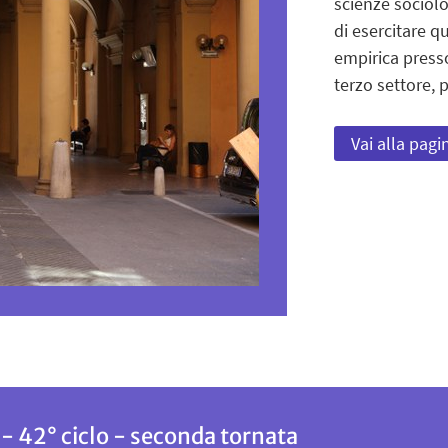
scienze sociol
di esercitare qu
empirica presso 
terzo settore, p
Vai alla pagi
- 42° ciclo - seconda tornata