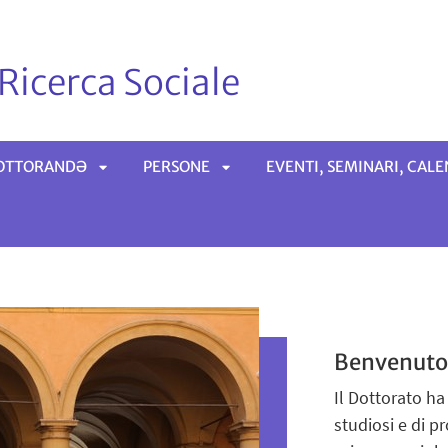
 Ricerca Sociale
 DOTTORANDƏ
PERSONE
EVENTI, SEMINARI, CAL
APRI
APRI
SOTTOMENÙ
SOTTOMENÙ
Benvenuto
Il Dottorato ha
studiosi e di pr