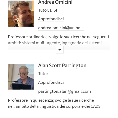
Andrea Omicini
Tutor, DISI
Approfondisci
andrea.omicini@unibo.it
Professore ordinario; svolge le sue ricerche nei seguenti
ambiti:
sistemi multi-agente, ingegneria dei sistemi
intelligenti, logica computazionale, IA spiegabile,
agreement technologies, sistemi auto-organizzanti,
simulazione e sistemi pervasivi
Alan Scott Partington
Tutor
Approfondisci
partington.alan@gmail.com
Professore in quiescenza; svolge le sue ricerche
nell'ambito della linguistica dei corpora e dei CADS