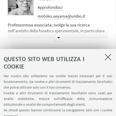
Approfondisci
motoko.ueyama@unibo.it
Professoressa associata; svolge la sua ricerca
nell'ambito della fonetica sperimentale, in particolare
sugli aspetti ritmico-prosodici, e dell’apprendimento
della seconda lingua, in particolare sul giapponese L2.
Maria Zalambani
QUESTO SITO WEB UTILIZZA I
Tutor, DIT
COOKIE
Approfondisci
Nel nostro sito utilizziamo sia cookie tecnici necessari per il suo
maria.zalambani@unibo.it
funzionamento, sia cookie e altri strumenti di tracciamento facoltativi
Professoressa Alma Mater; svolge le sue ricerche
che potrai attivare solo con il tuo consenso.
nell'ambito della letteratura russa e dei suoi intrecci
Cookie e altri strumenti di tracciamento facoltativi sono usati per
con la psicanalisi
analisi statistiche, misure sull'efficacia della comunicazione
istituzionale e analisi dei comportamenti degli utenti.
Se chiudi questo banner continuerai la navigazione solo con i cookie
necessari.