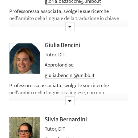
gloria.bazzocchi@unibo.it
Professoressa associata; svolge le sue ricerche
nell'ambito della lingua e della traduzione in chiave
contrastiva tra italiano e spagnolo, in particolare si
occupa di traduzione della letteratura per l'infanzia e
per ragazzi, della traduzione del linguaggio giovanile,
Giulia Bencini
della traduzione poetica e di didattica della traduzione
Tutor, DIT
Approfondisci
giulia.bencini@unibo.it
Professoressa associata; svolge le sue ricerche
nell'ambito della linguistica inglese, con una
particolare attenzione alla
Construction Grammar
e
alla linguistica cognitiva
Silvia Bernardini
Tutor, DIT