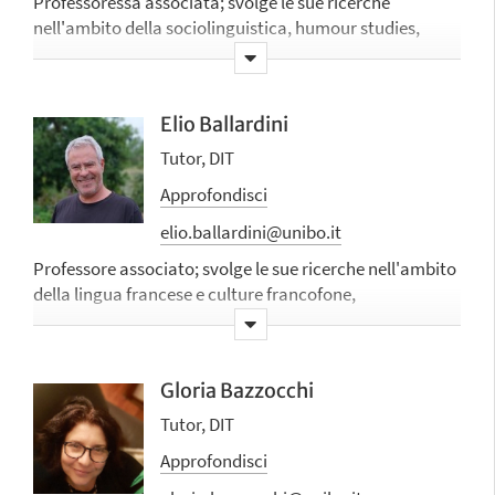
Professoressa associata; svolge le sue ricerche
nell'ambito della sociolinguistica, humour studies,
traduzione audiovisiva e traduzione e interpretazione
non professionale
Elio Ballardini
Tutor, DIT
Approfondisci
elio.ballardini@unibo.it
Professore associato; svolge le sue ricerche nell'ambito
della lingua francese e culture francofone,
dell'interpretazione e della traduzione giuridica
Gloria Bazzocchi
Tutor, DIT
Approfondisci