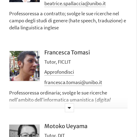
beatrice.spallaccia@unibo.it
Professoressa a contratto; svolge le sue ricerche nel
campo degli studi di genere (hate speech, traduzione) e
della linguistica inglese
Francesca Tomasi
Tutor, FICLIT
Approfondisci
francesca.tomasi@unibo.it
Professoressa ordinaria;
svolge le sue ricerche
nell'ambito dell'
informatica umanistica
(
digital
humanities
) con un'attenzione speciale alla
modellazione di testi e documenti nel solco dei sistemi
di organizzazione della conoscenza in biblioteche ed
Motoko Ueyama
archivi digitali
Tutor, DIT