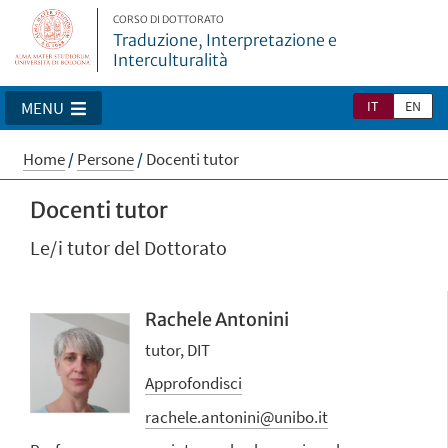
CORSO DI DOTTORATO
Traduzione, Interpretazione e
Interculturalità
IT
EN
MENU
Home
/
Persone
/
Docenti tutor
Docenti tutor
Le/i tutor del Dottorato
Rachele Antonini
tutor, DIT
Approfondisci
rachele.antonini@unibo.it